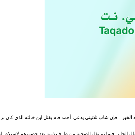
لخبر – فإن شاب ثلاثيني يدعى أحمد قام بقتل ابن خالته الذي كان برف
ل الجاني فيما تم نقل الضحية من طرف ذويه بعد حضورهم لاستلام الجثة