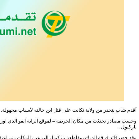
أقدم شاب ينحدر من ولاية تكانت على قتل ابن خالته لأسباب مجهولة.
وحسب مصادر تحدثت من مكان الجريمة – لموقع الراية انفو الذي اورد ا
باركيول .
وقد حضرقائد فرقة الدرك بمقاطعة باركيول إلى عين المكان وتم اعتقا