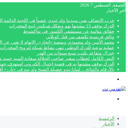
الجمعة, أغسطس 7 2026
آخر الأخبار
حزب الإنصاف يعين سيدينا ولد عبدي عضواً في اللجنة الدائمة الم
الدرك يوقف 13 مشتبها بهم ويفكك شبكتين لبيع المخدرات
حقائق مؤلمة عن مستشفي الكسور في نواكشوط
وثائق فرنسية تكشف من قتل كوبلاني
محمد الأمين ولد محمودي ومنصة «إنجاز».. الاتهام لا يغني عن ال
عملية نوعية للدرك الوطني تنهي نشاط شبكة لترويج المخدرات 
جنرال متقاعد يكتب: سبع سنوات من الهدر
النص الكامل لخطاب سفير صاحب الجلالة سعادة السيد حميد شبار بمناسبة الاح
الدرك يوقف مشتبها به في قضية احتيال إلكتروني استهدف حمل
بالأرقام والنتائج… لماذا تبدو حصيلة الشيخ ولد بده في «تآزر» 
القائمة
بحث
عن
الرئيسية
الأخبار