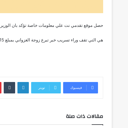
حصل موقع تقدمي نت علي معلومات خاصة تؤكد بان الوزير
هي التي تقف وراء تسريب خبر تبرع زوجة الغزواني بمبلغ 15مليون اوقية قديمة لمنسقية النساء في حملة المرشح الغزواني.
لينكدإن
فيسبوك
تويتر
مقالات ذات صلة