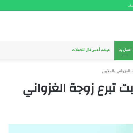
في الكسور في نواكشوط
اتصل بنا
عيشة أعمر فال للحفلات
الغزواني بالملايين
ت تبرع زوجة الغزواني