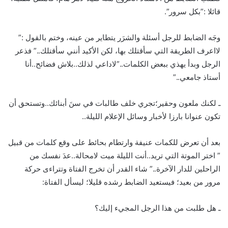
قائلا :”بكل سرور”.
وجَه الضابط للرجل أسئلة والشرَر يتطاير من عينه، وختم بالقول :”
لااعرف الطريقة التي سأقتلك بها، لكن الأكيد أنني سأقتلك..” فذعر
الرجل وبدأ يهذي ببعض الكلمات..”لاداعي لذلك..بلاش فضائح..أنا
أستاذ جامعي..”
ـ لكنك ملعون وحقير؛تجري خلف طالبات في سنَ أبنائك..وتستحق أن
تكون عنوانا بارزا لأخبار وسائل الإعلام الليلة..
بعد أن تعرض للكمات عنيفة وارتطام بحائط على وقع كلمات من قبيل
” اختر الموتة التي تريد..أنت الليلة ميت لامحالة..عدَ نفسك من
الراحلين للدار الآخرة..” شاء القدر أن تخرج الفتاة وتتراءى حركة
مرور من بعيد؛ فيستعيد الضابط رشده قليلا؛ ليسأل الفتاة:
ـ هل طلبت من هذا الرجل المجيء إليك؟