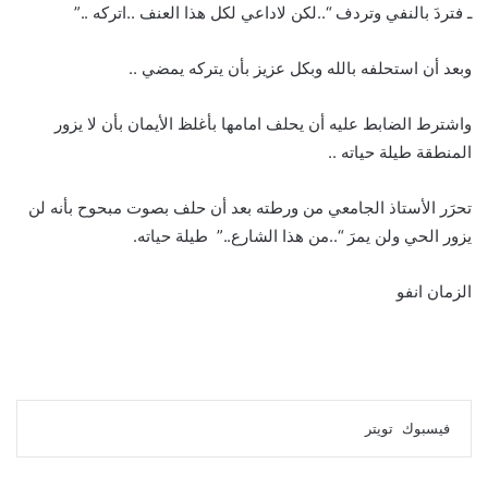
ـ فتردَ بالنفي وتردف “..لكن لاداعي لكل هذا العنف ..اتركه ..”
وبعد أن استحلفه بالله وبكل عزيز بأن يتركه يمضي ..
واشترط الضابط عليه أن يحلف امامها بأغلظ الأيمان بأن لا يزور
المنطقة طيلة حياته ..
تحرَر الأستاذ الجامعي من ورطته بعد أن حلف بصوت مبحوح بأنه لن
يزور الحي ولن يمرَ “..من هذا الشارع..” طيلة حياته.
الزمان انفو
لينكدإن
طباعة
مشاركة
بينتيريست
فيسبوك
تويتر
عبر
البريد