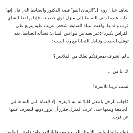
شاهد عيان روى ل”الزمان انفو” قصة الدكتور والضابط التي قال إنها
بدات عندما دلف الضابط إلى منزل ذوي خطيبته، فإذا بها تعدَ الشاي
قرب والدتها، ولفت انتباه الضابط شخص غريب عليه يتربع على
الفراش بكبرياء؛غير بعيد من مواعين الشاي؛ فسأله الضابط، بعد
توقف الحديث وتبادل التحايا مع ربة البيت :
ـ لم أتشرف بمعرفتكم لعلك من الفلانيين؟
لا..انا من ..
لست قريبا للأسرة؟.
فاجاب الرجل بالنفي قائلا له إنه لا يعرف إلا الفتاة التي التقاها في
الجامعة وتبعها حتى عرف المنزل فقرر أن يزور ذويها للتعرف عليها
عن قرب.
فطلب الضابط من الأستاذ الخروج معه قليلا لأمر هام؛ فامتثل لطلبه؛