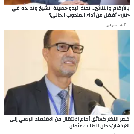
بالأرقام والنتائج… لماذا تبدو حصيلة الشيخ ولد بده في
«تآزر» أفضل من أداء المندوب الحالي؟
منذ أسبوعين
قصر النظر كعائق أمام الانتقال من الاقتصاد الريعي إلى
الازدهار/دحان الطالب عثمان