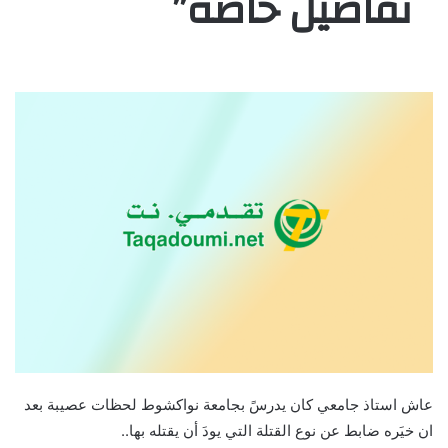
تفاصيل خاصة”
عاش استاذ جامعي كان يدرسً بجامعة نواكشوط لحظات عصيبة بعد
ان خيَره ضابط عن نوع القتلة التي يودَ أن يقتله بها..