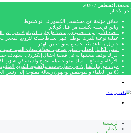
الجمعة, أغسطس 7 2026
آخر الأخبار
حقائق مؤلمة عن مستشفي الكسور في نواكشوط
وثائق فرنسية تكشف من قتل كوبلاني
محمد الأمين ولد محمودي ومنصة «إنجاز».. الاتهام لا يغني عن ال
عملية نوعية للدرك الوطني تنهي نشاط شبكة لترويج المخدرات 
جنرال متقاعد يكتب: سبع سنوات من الهدر
النص الكامل لخطاب سفير صاحب الجلالة سعادة السيد حميد شبار بمناسبة الاح
الدرك يوقف مشتبها به في قضية احتيال إلكتروني استهدف حمل
بالأرقام والنتائج… لماذا تبدو حصيلة الشيخ ولد بده في «تآزر» 
موف موريتل تشارك في حفل جامعة نواكشوط لتكريم المتفوق
83 من العلماء والموظفين يوجهون رسالة مفتوحة إلى رئيس الجمهورية لتنفيذ أحكام قضائية نهائية
القائمة
بحث
عن
الرئيسية
الأخبار