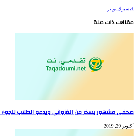
طباعة
لينكدإن
مشاركة
بينتيريست
فيسبوك
تويتر
عبر
مقالات ذات صلة
البريد
صحفي مشهور يسخر من الغزواني ويدعو الطلاب للجوء لع
أكتوبر 29, 2019