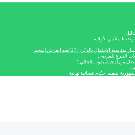
دليل
وضبط ملايين الأوقية
تفال بالذكرى 27 لعيد العرش المجيد
ات التبرع للمرضى
أفضل من أداء المندوب الحالي؟
ين