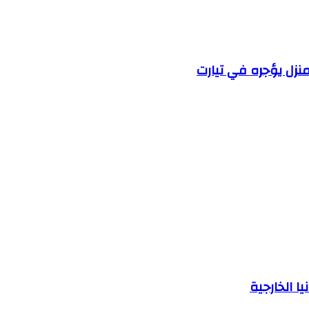
زل يؤجره في تيارت
ا الخارجية