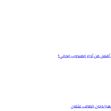
» أفضل من أداء المندوب الحالي؟
دهار/دحان الطالب عثمان