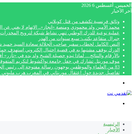
الخميس, أغسطس 6 2026
آخر الأخبار
وثائق فرنسية تكشف من قتل كوبلاني
محمد الأمين ولد محمودي ومنصة «إنجاز».. الاتهام لا يغني عن ال
عملية نوعية للدرك الوطني تنهي نشاط شبكة لترويج المخدرات 
جنرال متقاعد يكتب: سبع سنوات من الهدر
النص الكامل لخطاب سفير صاحب الجلالة سعادة السيد حميد شبار بمناسبة الاح
الدرك يوقف مشتبها به في قضية احتيال إلكتروني استهدف حمل
بالأرقام والنتائج… لماذا تبدو حصيلة الشيخ ولد بده في «تآزر» 
موف موريتل تشارك في حفل جامعة نواكشوط لتكريم المتفوق
83 من العلماء والموظفين يوجهون رسالة مفتوحة إلى رئيس الجمهورية لتنفيذ أحكام قضائية نهائية
تفاصيل جديدة حول اعتقال موريتاني في المغرب هرب مليوني ي
القائمة
بحث
عن
الرئيسية
الأخبار