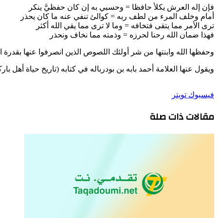
فإن إله العرش يكلأ حافظا = وحسبي به إن كان حفظيَّ ينكر
أمام وخلف المرء من لطف ربه = كوالئ تنفي عنه ما كان يحذر
ترى الأمر مما يتقى فتخافه = وما لا ترى مما يقي الله أكثر
فهذا ضمان الله رحنا لحرزه = وذمته مما نخاف ونحذر
وحفظها الله وابنتها من شر أولئك اللصوص الذين انصرفوا عنها بقدرة ا
ويقول عنها العلامة أحمد بابه بن بودرباله في كتابه (تاريخ حياة أهل ب
طباعة
لينكدإن
مشاركة
بينتيريست
فيسبوك
تويتر
عبر
مقالات ذات صلة
البريد