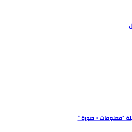
ل
لة “معلومات + صورة “