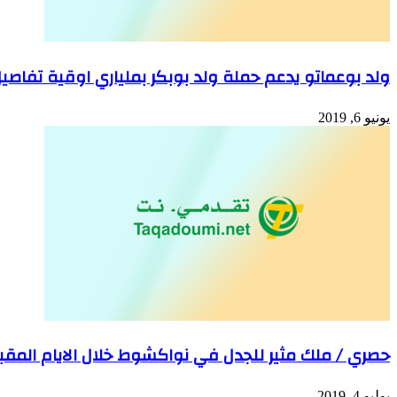
ولد بوعماتو يدعم حملة ولد بوبكر بملياري اوقية تفاصي
يونيو 6, 2019
حصري / ملك مثير للجدل في نواكشوط خلال الايام المقب
يوليو 4, 2019