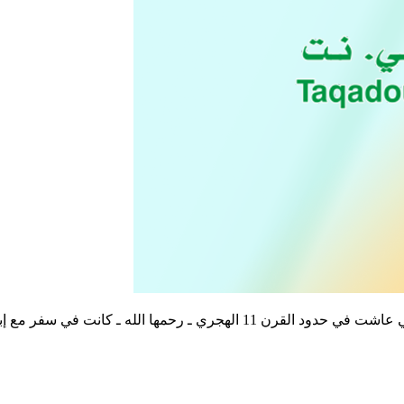
 مع إبنة لها فغشيهما قطاع الطرق فأنشدت تقول :