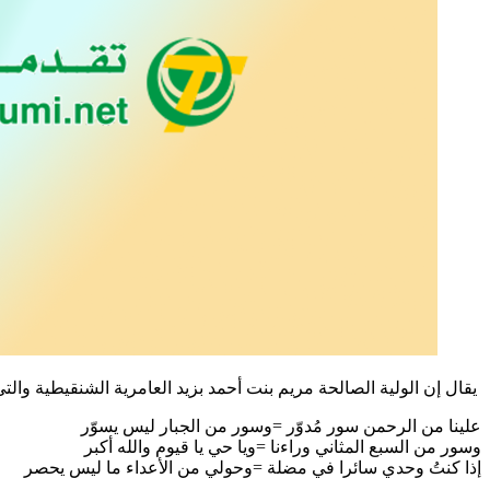
يقال إن الولية الصالحة مريم بنت أحمد بزيد العامرية الشنقيطية والتي عاشت في حدود القرن 11 الهجري ـ رحمها الله ـ كانت في سفر
علينا من الرحمن سور مُدوّر =وسور من الجبار ليس يسوّر
وسور من السبع المثاني وراءنا =ويا حي يا قيوم والله أكبر
إذا كنتُ وحدي سائرا في مضلة =وحولي من الأعداء ما ليس يحصر