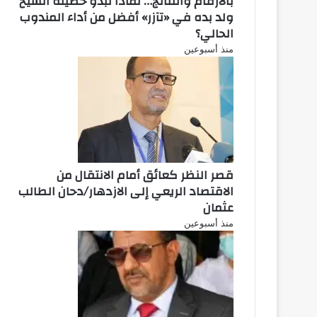
بالأرقام والنتائج… لماذا تبدو حصيلة الشيخ
ولد بده في «تآزر» أفضل من أداء المندوب
الحالي؟
منذ أسبوعين
قصر النظر كعائق أمام الانتقال من
الاقتصاد الريعي إلى الازدهار/دحان الطالب
عثمان
منذ أسبوعين