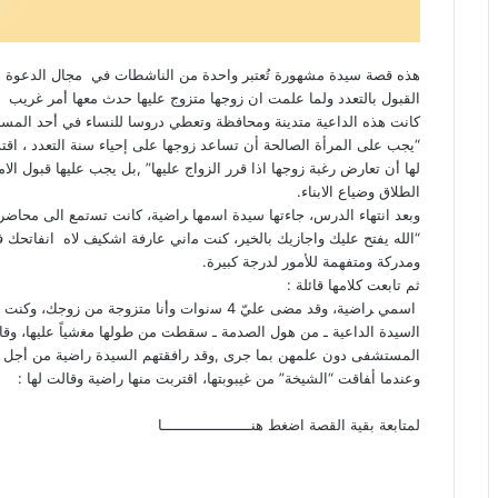
هذه قصة سيدة مشهورة تُعتبر واحدة من الناشطات في مجال الدعوة ال
القبول بالتعدد ولما علمت ان زوجها متزوج عليها حدث معها أمر غريب
كانت هذه الداعية ﻣﺘﺪﻳﻨﺔ ومحافظة وﺗﻌﻄﻲ ﺩﺭﻭسا ﻟﻠﻨﺴﺎﺀ ﻓﻲ أحد المسا
“يجب ﻋﻠﻰ ﺍﻟﻤﺮﺃﺓ ﺍﻟﺼﺎﻟﺤﺔ ﺃﻥ ﺗﺴﺎﻋﺪ ﺯﻭﺟﻬﺎ ﻋﻠﻰ ﺇﺣﻴﺎﺀ سنة التعدد ، اﻗﺘﺪ
لها أن ﺗﻌﺎﺭض ﺭﻏﺒﺔ ﺯﻭﺟﻬﺎ اذا قرر الزواج عليها” ,بل يجب عليها قبول ا
الطلاق وضياع الابناء.
وﺑﻌﺪ اﻧﺘﻬﺎﺀ ﺍﻟﺪﺭﺱ، جاءتها سيدﺓ اﺳمها ﺮاﺿﻴﺔ، ﻛﺎﻧﺖ ﺗﺴتمع الى محاضرتها
“ﺍﻟﻠﻪ ﻳﻔﺘﺢ ﻋﻠﻴﻚ واجازيك بالخير، ﻛﻨﺖ ﻣاني ﻋﺎﺭﻓﺔ اشكيف لاه انفاتحك 
ومدركة ومتفهمة للأمور ﻟﺪﺭﺟﺔ ﻛﺒﻴﺮﺓ.
ثم تابعت كلامها قائلة :
ﺍﺳﻤﻲ ﺮاﺿﻴﺔ، ﻭقد مضى عليّ 4 ﺳنوات وأنا ﻣﺘﺰﻭﺟﺔ ﻣﻦ زوجك، ﻭكنت محتارة في الطريقة التي يمكنني بها إخبارك بالأمر.
ﺍﻟسيدة الداعية ـ ﻣﻦ هول الصدمة ـ سقطت من طولها ﻣﻐشياً ﻋﻠﻴﻬﺎ، ﻭقا
المستشفى دون علمهن بما جرى ,ﻭقد رافقتهم السيدة راضية من أجل ال
ﻭعندما ﺃﻔﺎﻗﺖ “ﺍﻟﺸﻴﺨﺔ” من غيبوبتها، اقتربت منها راضية وﻗﺎﻟﺖ ﻟﻬﺎ :
لمتابعة بقية القصة
اضغط هنــــــــــــــــــــا