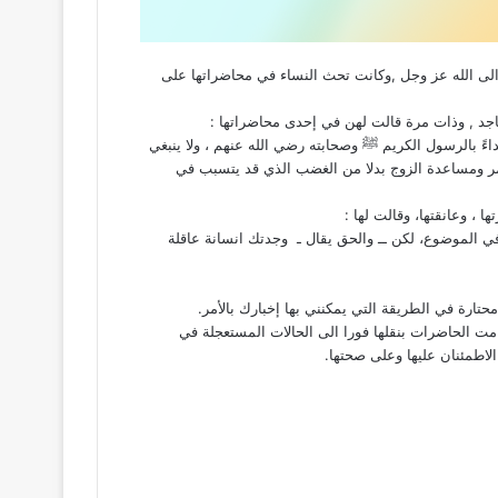
ى الله عز وجل ,وكانت تحث النساء في محاضراتها على
جد , وذات ﻣﺮﺓ ﻗﺎﻟﺖ لهن في إحدى محاضراتها :
ﺍﺀً ﺑﺎﻟﺮﺳﻮﻝ ﺍﻟﻜﺮﻳﻢ ﷺ وصحابته رضي الله عنهم ، ﻭلا ينبغي
لامر ومساعدة الزوج بدلا من الغضب الذي قد يتسبب في
 ، ﻭﻋﺎﻧﻘﺘﻬﺎ، ﻭﻗﺎﻟﺖ ﻟﻬﺎ :
في ﺍﻟﻤﻮﺿﻮﻉ، ﻟﻜﻦ ــ وﺍﻟﺤﻖ يقال ـ وجدتك انسانة عاقلة
مت الحاضرات بنقلها فورا الى الحالات المستعجلة في
اطمئنان عليها وعلى صحتها.