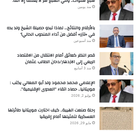
سبع سنوات.. وفي السبع سر لا يعلمه إلا الله.
منذ يومين
بالأرقام والنتائج… لماذا تبدو حصيلة الشيخ ولد بده
في «تآزر» أفضل من أداء المندوب الحالي؟
منذ أسبوعين
قصر النظر كعائق أمام الانتقال من الاقتصاد
الريعي إلى الازدهار/دحان الطالب عثمان
منذ 3 أسابيع
الإعلامي محمد محمود ولد أبو المعالي يكتب :
موريتانيا.. حصاد اتقاء “العدوى الإقليمية”.
يوليو 2, 2026
رحلة صنعت الهيبة.. كيف اختارت موريتانيا طائرتها
العسكرية لتمثيلها أمام إفريقيا
مايو 29, 2026