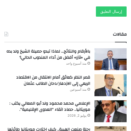
مقالات
بالأرقام والنتائج… لماذا تبدو حصيلة الشيخ ولد بده
في «تآزر» أفضل من أداء المندوب الحالي؟
منذ أسبوع واحد
قصر النظر كعائق أمام الانتقال من الاقتصاد
الريعي إلى الازدهار/دحان الطالب عثمان
منذ أسبوعين
الإعلامي محمد محمود ولد أبو المعالي يكتب :
موريتانيا.. حصاد اتقاء “العدوى الإقليمية”.
يوليو 2, 2026
رحلة صنعت الهيبة.. كيف اختارت موريتانيا طائرتها