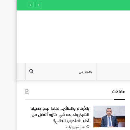
بحث
عن
مقالات
بالأرقام والنتائج… لماذا تبدو حصيلة
الشيخ ولد بده في «تآزر» أفضل من
أداء المندوب الحالي؟
منذ أسبوع واحد