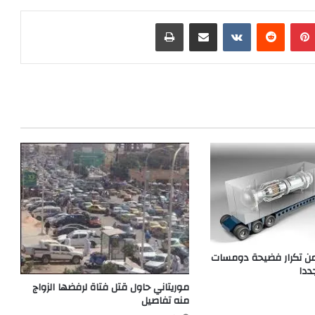
بينتيريست
مشاركة عبر البريد
طباعة
 من تكرار فضيحة دومسات
ددا
موريتاني حاول قتل فتاة لرفضها الزواج
منه تفاصيل