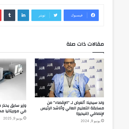
لينكدإن
فيسبوك
تويتر
مقالات ذات صلة
ولد سيدينا: أتعرض لـ “الإقصاء” من
وزير سابق يحذر
مسابقة التعليم العالي وأناشد الرئيس
في موريتانيا مج
لإنصافي (فيديو)
يونيو 9, 2025
يونيو 9, 2024