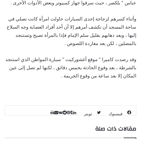
عباس ” بلكصر ، حيث سرقوا جهاز كمبيوتر وبعض الأدوات الأخرى .
وأثناء كسرهم لزجاجة إحدى السيارات حاولت امرأة كانت تصلي في
ساحة المسجد أن تكشف أمرهم إلا أن أحد أفراد العصابة وجه السلاح
إليها ، وبعد ذهابهم بقليل سلم الإمام فإذا بالمرأة تصيح وتستنجد
بالمصلين ، لكن بعد مغاردة اللصوص .
وقد رصدت كاميرا ” موقع أغشوركيت ” سيارة المواطن الذي استنجد
بالشرطة ، بعد وقوع الحادثة بخمس دقائق ، لكنها لم تصل إلى عين
المكان إلا بعد ساعة من وقوع الجريمة .
طباعة
لينكدإن
مشاركة
بينتيريست
فيسبوك
تويتر
عبر
مقالات ذات صلة
البريد