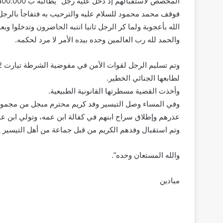
المخصص لاستقبالهم إذ دخل عليه رجل “يطالبه ب 2.400.000” أوقية قديمة
فوقف محمد محمود للسلام عليه والترحيب به فتفاجأ بالرجل 
الله بأعجوبة ولما كر الرجل ثانيا انتبه الحاضرون وتدخلوا
والحمد لله رب العالمين وحده بيده الأمر لا مرد لحكمه.
لطابعها الجنائي الخطير.
وأخذت القضية مسطرتها القانونية الطبيعية.
وفي المساء وصل التيسير وفد كريم محترم مبجل من مجموعته 
عذرهم وإطلاق سراح ابنهم في كفالة ابن عمه، وتولي ابن عمه
وتم استقبال وفدهم الكريم من قبل جماعة من أهل التيسير ي
والله المستعان وحده”.
ميادين