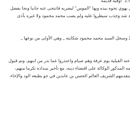
يهوي نحوه بيده وبها “الموس” ليضربه فانتحى عنه جانبا ونجا بفضل
 وبعد شد وجذب سيطروا عليه ولم يصب محمد محمود ولا غيره بأذى
وتم تسليم الرجل لقوات الأمن في مفوضية الشرطة تيارت 2 وسجل السيد محمد محمود شكايته _ وهي الأولى من نوعها _
القبلية يوم عرفة وهم صيام واعتذروا عما بدر من ابنهم، وتم قبول
 المذكور الوكالة على اقتضاء دينه، مع تأخير سداده تكرما منهم،
تقدمهم الشريف العالم الحسن بن عابدين في جو يطبعه الود والإخاء.