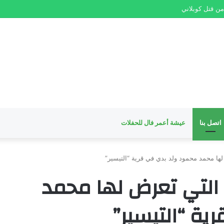
ن قتل كوبلاني
اتصل بنا
عيشة أعمر فال للحفلات
لها محمد محمود ولد بدي في قرية “التيسير”
ء التي تعرض لها محمد
ة “التيسير”