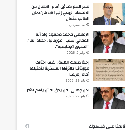
قصر النظر كعائق أمام الانتقال من
الاقتصاد الريعي إلى الازدهار/دحان
الطالب عثمان
منذ أسبوعين
الإعلامي محمد محمود ولد أبو
المعالي يكتب : موريتانيا.. حصاد اتقاء
“العدوى الإقليمية”.
يوليو 2, 2026
رحلة صنعت الهيبة.. كيف اختارت
موريتانيا طائرتها العسكرية لتمثيلها
أمام إفريقيا
مايو 29, 2026
نحن ومالي.. من يحق له أن يتهم الآخر.
مايو 22, 2026
تابعنا على فيسبوك