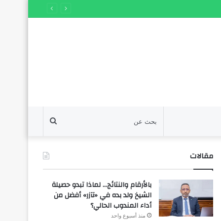
بحث
عن
مقالات
بالأرقام والنتائج… لماذا تبدو حصيلة
الشيخ ولد بده في «تآزر» أفضل من
أداء المندوب الحالي؟
منذ أسبوع واحد