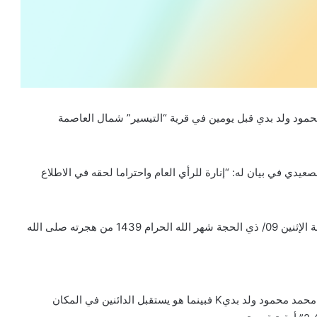
مود ولد بدي قبل يومين في قرية “التيسير” شمال العاصمة
دي في بيان له: “إنارة للرأي العام واحتراما لحقه في الاطلاع
نود أن نبين حقيقة حادثة حصلت في قرية التيسير البارحة ليلة الإثنين 09/ ذي الحجة شهر الله الحرام 1439 من هجرته صلى الله
والحادثة هي محاولة اعتداء بسلاح أبيض “موس” على السيد محمد محمود ولد بديK فبينما هو يستقبل الدائنين في المكان