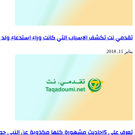
تقدمي نت تكشف الاسباب التي كانت وراء استدعاء ولد عبد 
يناير 11, 2018
تعرف علي 5احاديث مشهورة كلها مكذوبة عن النبي حول المراة