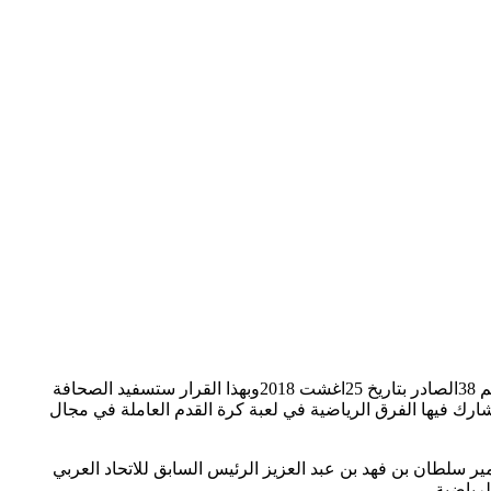
اعلنت الجمعية الدولية لدعم وتطوير الاعلام الرياضي ومقره في تونس عن تعيين الدكتور محمد ولد الحسن سفيرا لها في موريتانيا يالقرار رقم 38الصادر بتاريخ 25اغشت 2018وبهذا القرار ستسفيد الصحافة
تشارك فيها الفرق الرياضية في لعبة كرة القدم العاملة في مجال
ر سلطان بن فهد بن عبد العزيز الرئيس السابق للاتحاد العربي