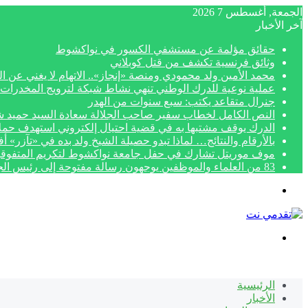
الجمعة, أغسطس 7 2026
آخر الأخبار
حقائق مؤلمة عن مستشفي الكسور في نواكشوط
وثائق فرنسية تكشف من قتل كوبلاني
محمد الأمين ولد محمودي ومنصة «إنجاز».. الاتهام لا يغني عن ال
عملية نوعية للدرك الوطني تنهي نشاط شبكة لترويج المخدرات 
جنرال متقاعد يكتب: سبع سنوات من الهدر
النص الكامل لخطاب سفير صاحب الجلالة سعادة السيد حميد شبار بمناسبة الاح
الدرك يوقف مشتبها به في قضية احتيال إلكتروني استهدف حمل
بالأرقام والنتائج… لماذا تبدو حصيلة الشيخ ولد بده في «تآزر» 
موف موريتل تشارك في حفل جامعة نواكشوط لتكريم المتفوق
83 من العلماء والموظفين يوجهون رسالة مفتوحة إلى رئيس الجمهورية لتنفيذ أحكام قضائية نهائية
القائمة
بحث
عن
الرئيسية
الأخبار