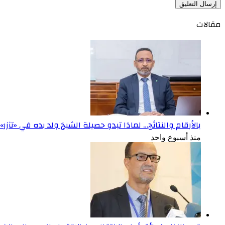
مقالات
بالأرقام والنتائج… لماذا تبدو حصيلة الشيخ ولد بده في «تآزر
منذ أسبوع واحد