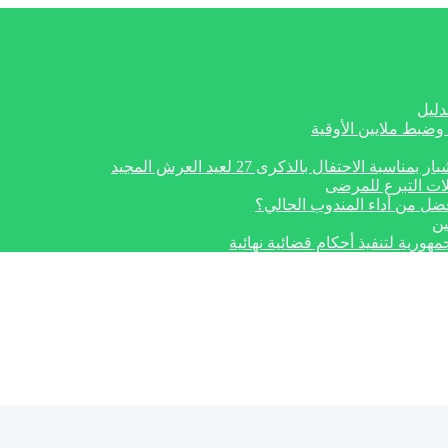
دليل
وضبط ملايين الأوقية
تفال بالذكرى 27 لعيد العرش المجيد
ات التبرع للمرضى
أفضل من أداء المندوب الحالي؟
ين