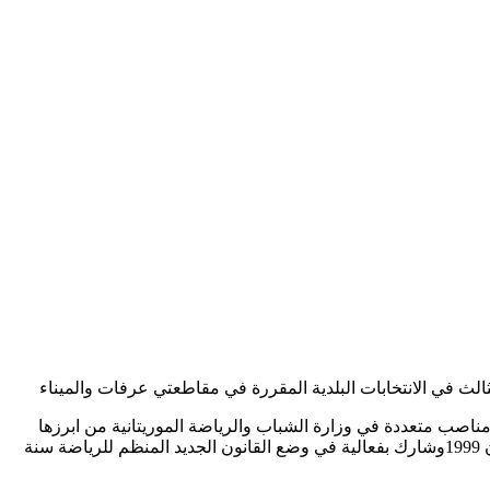
ث في الانتخابات البلدية المقررة في مقاطعتي عرفات والميناء
ناصب متعددة في وزارة الشباب والرياضة الموريتانية من ابرزها
مدير الرياضة لسبعة سنوات ومكلف بمهمة ومفتش عام لوزارة الرياضة وتراس الوفد الموريتاني خلال الالعاب العربية في بيروت 1997وعمان 1999وشارك بفعالية في وضع القانون الجديد المنظم للرياضة سنة