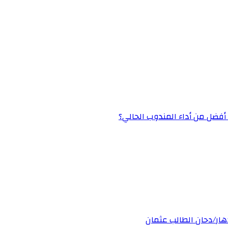
» أفضل من أداء المندوب الحالي؟
دهار/دحان الطالب عثمان