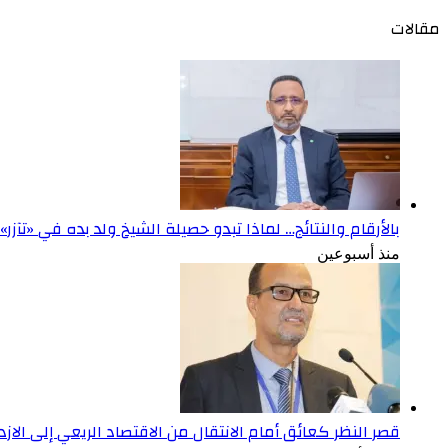
مقالات
بالأرقام والنتائج… لماذا تبدو حصيلة الشيخ ولد بده في «تآزر
منذ أسبوعين
قصر النظر كعائق أمام الانتقال من الاقتصاد الريعي إلى الاز