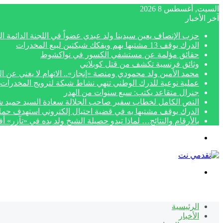
السبت, أغسطس 8 2026
آخر الأخبار
حزب الإنصاف يعين سيدينا ولد عبدي عضواً في اللجنة الدائمة الم
الدرك يوقف 13 مشتبها بهم ويفكك شبكتين لبيع المخدرات
حقائق مؤلمة عن مستشفي الكسور في نواكشوط
وثائق فرنسية تكشف من قتل كوبلاني
محمد الأمين ولد محمودي ومنصة «إنجاز».. الاتهام لا يغني عن ال
عملية نوعية للدرك الوطني تنهي نشاط شبكة لترويج المخدرات 
جنرال متقاعد يكتب: سبع سنوات من الهدر
النص الكامل لخطاب سفير صاحب الجلالة سعادة السيد حميد شبار بمناسبة الاح
الدرك يوقف مشتبها به في قضية احتيال إلكتروني استهدف حمل
بالأرقام والنتائج… لماذا تبدو حصيلة الشيخ ولد بده في «تآزر» 
القائمة
بحث
عن
الرئيسية
الأخبار