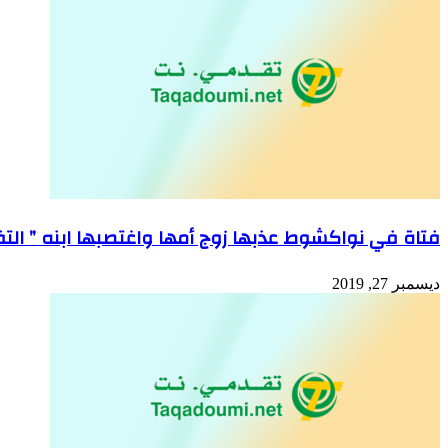
فتاة في نواكشوط عذبها زوج أمها واغتصبها ابنه ” التف
ديسمبر 27, 2019