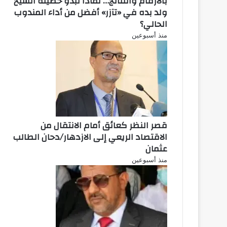
بالأرقام والنتائج… لماذا تبدو حصيلة الشيخ
ولد بده في «تآزر» أفضل من أداء المندوب
الحالي؟
منذ أسبوعين
قصر النظر كعائق أمام الانتقال من
الاقتصاد الريعي إلى الازدهار/دحان الطالب
عثمان
منذ أسبوعين