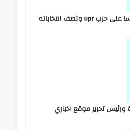
عاجل / وزيرة مشهورة تشن هجوما شرسا على حزب upr وتصف انتخاباته
 ورئيس تحرير موقع اخباري