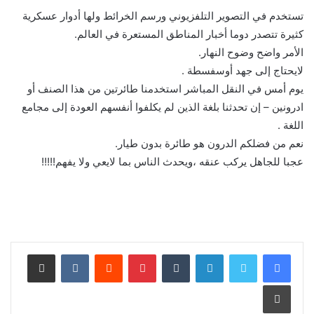
تستخدم في التصوير التلفزيوني ورسم الخرائط ولها أدوار عسكرية
كثيرة تتصدر دوما أخبار المناطق المستعرة في العالم.
الأمر واضح وضوح النهار.
لايحتاج إلى جهد أوسفسطة .
يوم أمس في النقل المباشر استخدمنا طائرتين من هذا الصنف أو
ادرونين – إن تحدثنا بلغة الذين لم يكلفوا أنفسهم العودة إلى مجامع
اللغة .
نعم من فضلكم الدرون هو طائرة بدون طيار.
عجبا للجاهل يركب عنقه ،ويحدث الناس بما لايعي ولا يفهم!!!!!
لينكدإن
بينتيريست
مشاركة عبر البريد
طباعة