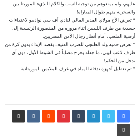
عليهم، ولم يمنعوهم من توجيه السب والكلام البذيء للموريتانيين
والسخرية منهم طوال المباراة!
* تعرض الأخ مولاي المدير المالي لنادي أف سي نواذيبو لاعتداءات
جسدية من طرف الليبيين أثناء مروره من المقصورة الرئيسية إلى
أرضية الملعب، أمام أنظار رجال الأمن المصريين.
* تعرض حميه ولد الطنجي للضرب العنيف بقصد الإبذاء بدون كرة من
طرف لاعب ليبي، ما جعله يخرج مصاباً في الشوط الأول، دون أي
تدخل من الحكم!
* تم تعطيل أجهزة تدفئة المياه في غرف الملابس الموريتانية.
لينكدإن
بينتيريست
مشاركة عبر البريد
طباعة