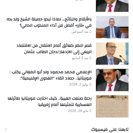
بالأرقام والنتائج… لماذا تبدو حصيلة الشيخ ولد بده
في «تآزر» أفضل من أداء المندوب الحالي؟
منذ أسبوعين
قصر النظر كعائق أمام الانتقال من الاقتصاد
الريعي إلى الازدهار/دحان الطالب عثمان
منذ 3 أسابيع
الإعلامي محمد محمود ولد أبو المعالي يكتب :
موريتانيا.. حصاد اتقاء “العدوى الإقليمية”.
يوليو 2, 2026
رحلة صنعت الهيبة.. كيف اختارت موريتانيا طائرتها
العسكرية لتمثيلها أمام إفريقيا
مايو 29, 2026
تابعنا على فيسبوك