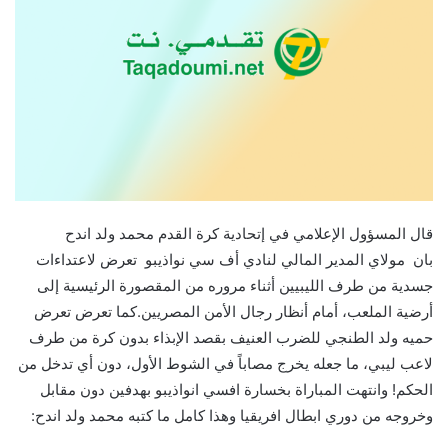
قال المسؤول الإعلامي في إتحادية كرة القدم محمد ولد اندح
بان مولاي المدير المالي لنادي أف سي نواذيبو تعرض لاعتداءات
جسدية من طرف الليبيين أثناء مروره من المقصورة الرئيسية إلى
أرضية الملعب، أمام أنظار رجال الأمن المصريين.كما تعرض تعرض
حميه ولد الطنجي للضرب العنيف بقصد الإبذاء بدون كرة من طرف
لاعب ليبي، ما جعله يخرج مصاباً في الشوط الأول، دون أي تدخل من
الحكم! وانتهت المباراة بخسارة افسي انواذيبو بهدفين دون مقابل
وخروجه من دوري ابطال افريقيا وهذا كامل ما كتبه محمد ولد اندح: