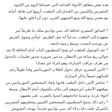
هذه بعض مظاهر الأجواء العدائية التي عشناها اليوم من الإخوة
المصريين والليبيين من الفندق إلى الملعب، أرويها في نقاط، أمانة
مع نفسي ومع الله ومع الجمهور العزيز، دون أن أعلق عليها؛
* السائق المصري لحافلة أف سي نواذيبو سلك بنا طريقاً غير
معهودة إلى الملعب، مدعياً أنه ضل الطريق، ليتأخر وصول الفريق
عن موعده المحدد، وسط زحمة خانقة..
* عند الوصول للملعب لم يفتح المنطمون الباب أمام الحافلة إلا بعد
حوالي ربع ساعة من الانتظار، مدعين ضرورة صدور تعليمات بالدخول
من طرف مراقب المباراة، وهو إجراء غير معتاد!
* الأمن المصري عرقل دخول الطلاب الموريتانيين وقتاً طويلاً رغم
اقتنائهم جميعاً تذاكر المباراة.
* عناصر الأمن داخل الملعب قاموا بإبعاد المشجعين الموريتانيين من
موقعهم الأصلي ليزيحوهم إلى مكان مكشوف أمام الأمطار، وسط
أجواء باردة، وعندما حاججوهم اعتدوا بالضرب على بعضهم.
* رغم ذلك سمح المنظمون للمشجعين الليبيين ومعاونيهم المصريين
بالتمركز خلف دكة بدلاء أف سي نواذيبو تحديداً، بهدف التشويش