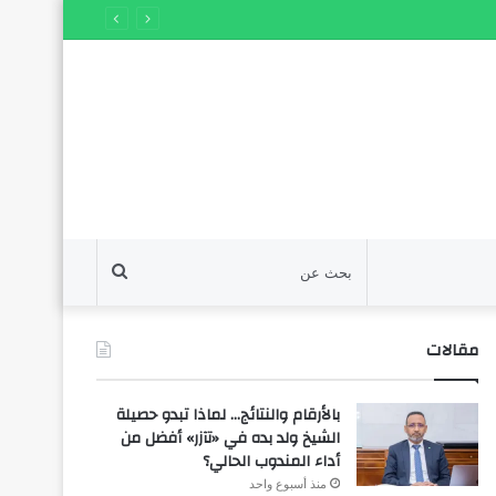
بحث
عن
مقالات
بالأرقام والنتائج… لماذا تبدو حصيلة
الشيخ ولد بده في «تآزر» أفضل من
أداء المندوب الحالي؟
منذ أسبوع واحد