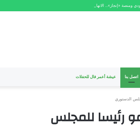
ي ومنصة «إنجاز».. الاتهام لا يغني عن الدليل
اتصل بنا
عيشة أعمر فال للحفلات
مجلس الدستوري
مو رئيسا للمجلس