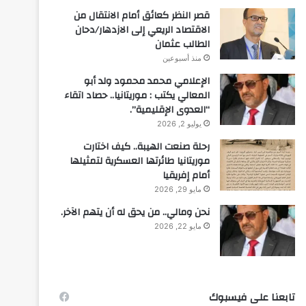
قصر النظر كعائق أمام الانتقال من
الاقتصاد الريعي إلى الازدهار/دحان
الطالب عثمان
منذ أسبوعين
الإعلامي محمد محمود ولد أبو
المعالي يكتب : موريتانيا.. حصاد اتقاء
“العدوى الإقليمية”.
يوليو 2, 2026
رحلة صنعت الهيبة.. كيف اختارت
موريتانيا طائرتها العسكرية لتمثيلها
أمام إفريقيا
مايو 29, 2026
نحن ومالي.. من يحق له أن يتهم الآخر.
مايو 22, 2026
تابعنا على فيسبوك