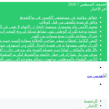
الجمعة, أغسطس 7 2026
آخر الأخبار
حقائق مؤلمة عن مستشفي الكسور في نواكشوط
وثائق فرنسية تكشف من قتل كوبلاني
محمد الأمين ولد محمودي ومنصة «إنجاز».. الاتهام لا يغني عن ال
عملية نوعية للدرك الوطني تنهي نشاط شبكة لترويج المخدرات 
جنرال متقاعد يكتب: سبع سنوات من الهدر
النص الكامل لخطاب سفير صاحب الجلالة سعادة السيد حميد شبار بمناسبة الاح
الدرك يوقف مشتبها به في قضية احتيال إلكتروني استهدف حمل
بالأرقام والنتائج… لماذا تبدو حصيلة الشيخ ولد بده في «تآزر» 
موف موريتل تشارك في حفل جامعة نواكشوط لتكريم المتفوق
83 من العلماء والموظفين يوجهون رسالة مفتوحة إلى رئيس الجمهورية لتنفيذ أحكام قضائية نهائية
القائمة
بحث
عن
الرئيسية
الأخبار