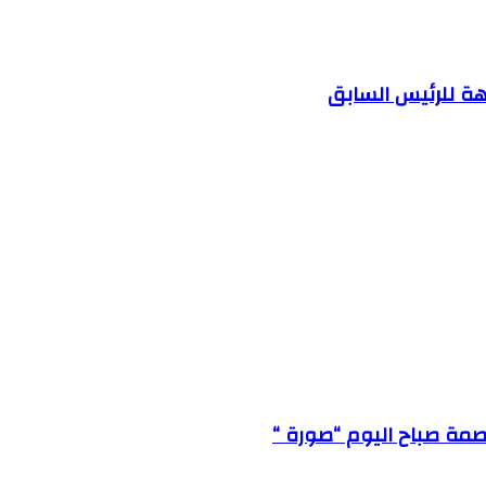
هة للرئيس السابق
مة صباح اليوم “صورة “