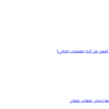
» أفضل من أداء المندوب الحالي؟
دهار/دحان الطالب عثمان