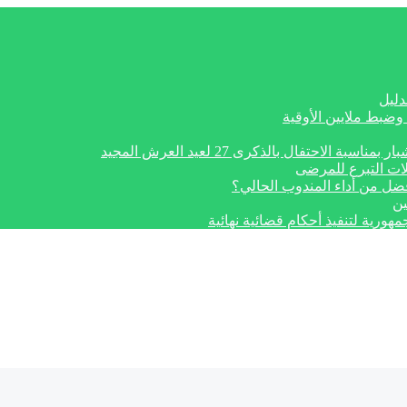
دليل
وضبط ملايين الأوقية
تفال بالذكرى 27 لعيد العرش المجيد
ات التبرع للمرضى
أفضل من أداء المندوب الحالي؟
ين