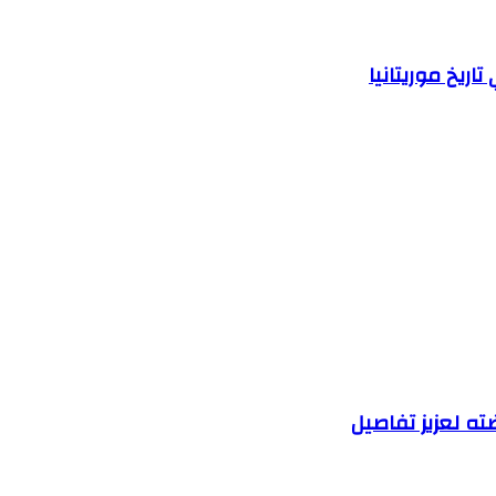
اريخ موريتانيا
ه لعزيز تفاصيل