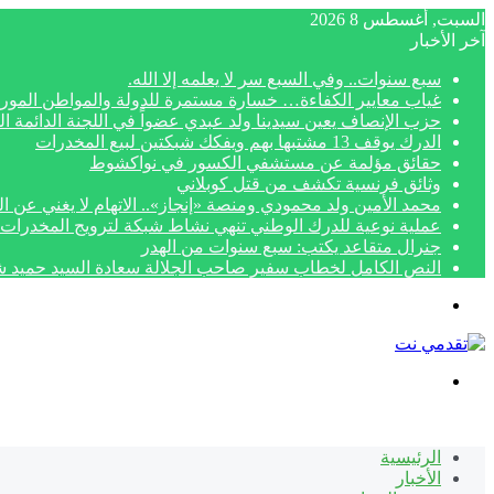
السبت, أغسطس 8 2026
آخر الأخبار
سبع سنوات.. وفي السبع سر لا يعلمه إلا الله.
غياب معايير الكفاءة… خسارة مستمرة للدولة والمواطن الموري
حزب الإنصاف يعين سيدينا ولد عبدي عضواً في اللجنة الدائمة الم
الدرك يوقف 13 مشتبها بهم ويفكك شبكتين لبيع المخدرات
حقائق مؤلمة عن مستشفي الكسور في نواكشوط
وثائق فرنسية تكشف من قتل كوبلاني
محمد الأمين ولد محمودي ومنصة «إنجاز».. الاتهام لا يغني عن ال
عملية نوعية للدرك الوطني تنهي نشاط شبكة لترويج المخدرات 
جنرال متقاعد يكتب: سبع سنوات من الهدر
النص الكامل لخطاب سفير صاحب الجلالة سعادة السيد حميد شبار بمناسبة الاح
القائمة
بحث
عن
الرئيسية
الأخبار