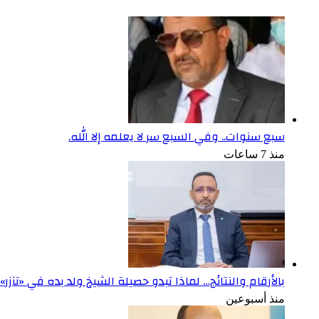
سبع سنوات.. وفي السبع سر لا يعلمه إلا الله.
منذ 7 ساعات
بالأرقام والنتائج… لماذا تبدو حصيلة الشيخ ولد بده في «تآزر
منذ أسبوعين