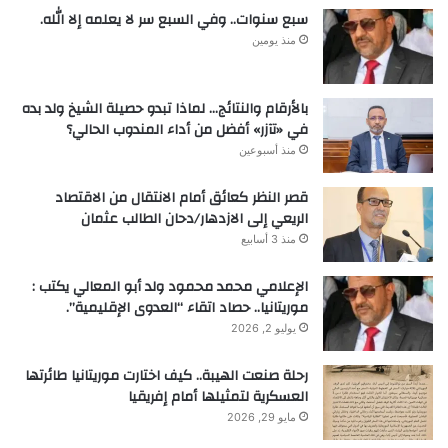
سبع سنوات.. وفي السبع سر لا يعلمه إلا الله.
منذ يومين
بالأرقام والنتائج… لماذا تبدو حصيلة الشيخ ولد بده
في «تآزر» أفضل من أداء المندوب الحالي؟
منذ أسبوعين
قصر النظر كعائق أمام الانتقال من الاقتصاد
الريعي إلى الازدهار/دحان الطالب عثمان
منذ 3 أسابيع
الإعلامي محمد محمود ولد أبو المعالي يكتب :
موريتانيا.. حصاد اتقاء “العدوى الإقليمية”.
يوليو 2, 2026
رحلة صنعت الهيبة.. كيف اختارت موريتانيا طائرتها
العسكرية لتمثيلها أمام إفريقيا
مايو 29, 2026