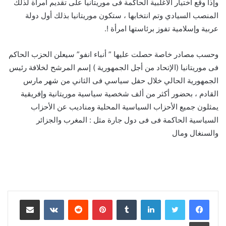
وإذا وقع اختيار الأغلبية الحاكمة فى موريتانيا على تقديم امرأة لذلك
المنصب السيادي وتم انتخابها ، ستكون موريتانيا بذلك أول دولة
عربية وإسلامية تفوز برئاستها امرأة !.
وحسب مصادر خاصة حصلت عليها ” أنباء انفو” سيعلن الحزب الحاكم
فى موريتانيا (الإتحاد من أجل الجمهورية ) إسم المرشح لخلافة رئيس
الجمهورية الحالي خلال حفل سياسي فى الثاني من شهر مارس
القادم ، بحضور أكثر من ألف شخصية سياسية موريتانية وإفريقية
يمثلون جميع الأحزاب السياسية المحلية ومناديب عن الأحزاب
السياسية الحاكمة فى فى دول جارة مثل : المغرب والجزائر
والسنغال ومال
لينكدإن
بينتيريست
مشاركة عبر البريد
طباعة