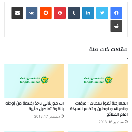
لينكدإن
بينتيريست
مشاركة عبر البريد
طباعة
مقالات ذات صلة
المعارضة تفوز ببلديات : عرفات
اب موريتاني ياخذ رضيعة من زوجته
والميناء و توجنين و تخسر السبخة
بالقوة تفاصيل مثيرة
امام الطلائع
ديسمبر 17, 2018
سبتمبر 16, 2018