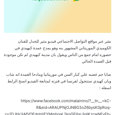
نشر عبر مواقع التواصل الاجتماعي فيديو مثير للجدل للفنان
الكوميدي الموريتاني المشهور بنه وهو يمدح عمدة كيهيدي في
حضوره امام جمع من الناس ويقول بان مدينة كيهيدي لم تكن موجودة
قبل العمدة الحالي
صابا جم غضبه علي كبار السن في موريتانيا ومادحا العمدة انه شاب
وبان كهيدي ستتحول لفرنسا في فترته لمتابعة الفيديو انسخ الرابط
اسفله :
https://www.facebook.com/malainino/?__tn__=kC-
R&eid=ARAUPNjOJN8G3oZ6bysK0pRoq-
cu1DJbVJlAfVOEdnhIiEYMmhqaL2kpGElbnJlgIKzcwNEyEb-