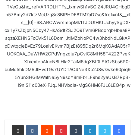
TVeGu&hc_ref=ARRDLHTFs_txmwSh1ySCIZ4JRU4CHbgD
h57Bmy2d7ktzMcUzq8c8BIPHDF8TM7aD7sc&fref=nf&__xt
s__[0]=68.ARCWwrsmopMk1TJDUtHKtUchyySgDX-
cxI1y7sZbjpN5Cby47HkASdtZSJ2O9TVm6PBqorqbHbea8P
sqzaXEHNSFcOVk51L6Dom_JtlMZpNoPC4w3hbdNdLGkAP
pDwtqcjeBvEz79LoaIvEKvm7BjzEt895Dq2r6MqKGAdAC5rP
UOKOAA_DuWHW2CPdVngzdju7pCvIC8MH58T4222PveK
XfxexteoAIucN8LHk-2TaiM6dqXBf0LStGzSbs6P0-
buMd5hkDMRJlHvsT9s7UYDTAO4Ne3Xp2J8wkwke90piq9
5YunSHGIMWalNe5yN9sdY8mFbrLF9hs2yeUsB7RpB-
I9niSi1d00eX-FJqJNHVbqIa-MgS6HM6FJL6LEQ4p_w
لينكدإن
بينتيريست
مشاركة عبر البريد