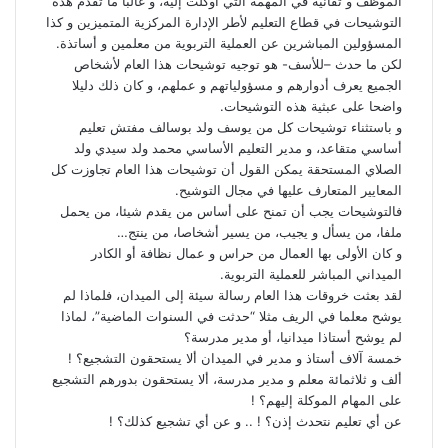
الموظف و تفانيه في المهمة التي أوكلت إليه، و غالبا ما تقدم هذه
التوشيحات في قطاع التعليم لأطر الإدارة المركزية المتميزين و كذا
المسؤولين المباشرين عن العملية التربوية من معلمين و أساتذة.
لكن ما حدث –للأسف- هو توجيه توشيحات هذا العام لأشخاص
الجميع يعرف أدوارهم و مسؤولياتهم و عملهم، و كان ذلك دليلا
واضحا على عبثية هذه التوشيحات.
و باستثناء توشيحات كل من يوسف ولد بوسالف مفتش تعليم
أساسي متقاعد، و مدير التعليم الأساسي محمد ولد سيدي ولد
الصلاي المستحقة يمكن القول أن توشيحات هذا العام تجاوزت كل
المعايير المتعارف عليها في مجال التوشيح.
فالتوشيحات يجب أن تمنح على أساس من يقدم شيئا، من يحمل
ملفا، من يسأل و يجيب، من يسير أشخاصا، من ينتج…
و كان الأولى بها العمال من حراس و عمال نظافة أو الكادر
الميداني المباشر للعملية التربوية.
لقد بعثت خروقات هذا العام رسالة سيئة إلى الميدان، فلماذا لم
يوشح معلما في الريف مثلا “حدثت في السنوات الماضية”، لماذا
لم يوشح أستاذا ميدانيا، أو مدير مدرسة؟
خمسة آلاف أستاذ و مدير في الميدان ألا يستحقون التشجيع؟ !
ألف و ثلاثمائة معلم و مدير مدرسة، ألا يستحقون بدورهم التشجيع
على المهام الموكلة إليهم؟ !
عن أي تعليم نتحدث إذن؟ ! .. و عن أي تشجيع كذلك؟ !