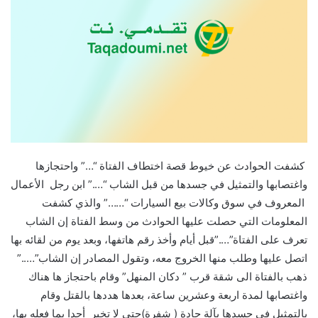
كشفت الحوادث عن خيوط قصة اختطاف الفتاة “…” واحتجازها
واغتصابها والتمثيل في جسدها من قبل الشاب “….” ابن رجل الأعمال
المعروف في سوق وكالات بيع السيارات “……” والذي كشفت
المعلومات التي حصلت عليها الحوادث من وسط الفتاة إن الشاب
تعرف على الفتاة”….”قبل أيام وأخذ رقم هاتفها، وبعد يوم من لقائه بها
اتصل عليها وطلب منها الخروج معه، وتقول المصادر إن الشاب”…..”
ذهب بالفتاة الى شقة قرب ” دكان المنهل” وقام باحتجاز ها هناك
واغتصابها لمدة اربعة وعشرين ساعة، بعدها هددها بالقتل وقام
بالتمثيل في جسدها بآلة حادة ( شفرة)حتى لا تخبر أحدا بما فعله بها،