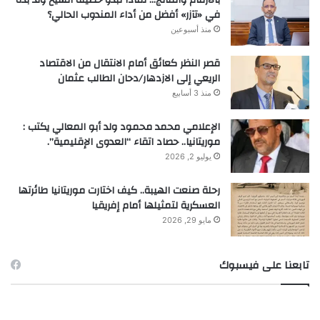
بالأرقام والنتائج… لماذا تبدو حصيلة الشيخ ولد بده
في «تآزر» أفضل من أداء المندوب الحالي؟
منذ أسبوعين
قصر النظر كعائق أمام الانتقال من الاقتصاد
الريعي إلى الازدهار/دحان الطالب عثمان
منذ 3 أسابيع
الإعلامي محمد محمود ولد أبو المعالي يكتب :
موريتانيا.. حصاد اتقاء “العدوى الإقليمية”.
يوليو 2, 2026
رحلة صنعت الهيبة.. كيف اختارت موريتانيا طائرتها
العسكرية لتمثيلها أمام إفريقيا
مايو 29, 2026
تابعنا على فيسبوك