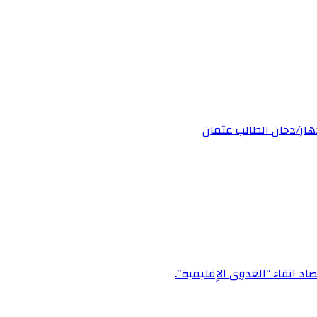
دهار/دحان الطالب عثمان
اد اتقاء “العدوى الإقليمية”.