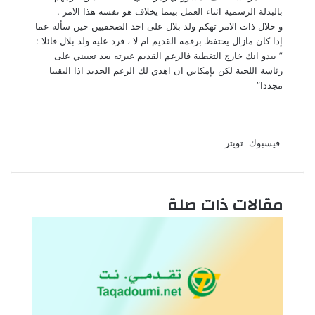
بالبدلة الرسمية اثناء العمل بينما يخلاف هو نفسه هذا الامر .
و خلال ذات الامر تهكم ولد بلال على احد الصحفيين حين سأله عما
إذا كان مازال يحتفظ برقمه القديم ام لا ، فرد عليه ولد بلال قائلا :
” يبدو انك خارج التغطية فالرغم القديم غيرته بعد تعييني على
رئاسة اللجنة لكن بإمكاني ان اهدي لك الرغم الجديد اذا التقينا
مجددا”
لينكدإن
طباعة
مشاركة
بينتيريست
فيسبوك
تويتر
عبر
البريد
مقالات ذات صلة