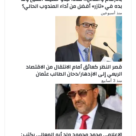
بده في «تآزر» أفضل من أداء المندوب الحالي؟
منذ أسبوعين
قصر النظر كعائق أمام الانتقال من الاقتصاد
الريعي إلى الازدهار/دحان الطالب عثمان
منذ 3 أسابيع
الإعلامي محمد محمود ولد أبو المعالي يكتب :