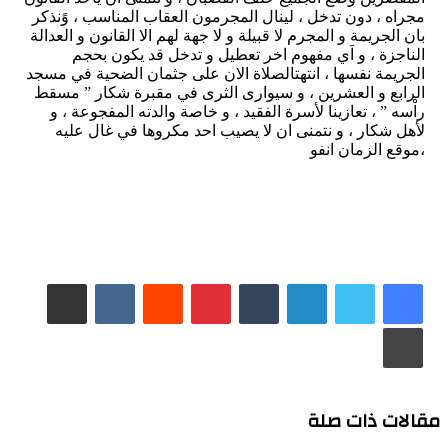
مجراه ، دون تدخل ، لينال المجرمون العقاب المناسب ، وًنذكر
بان الجريمة و المجرم لا قبيلة و لا جهة لهم الا القانون و العدالة
الناجزة ، و اَي مفهوم اخر تعطيل و تدخل قد يكون بحجم
الجريمة نفسها ، انتهتالصلاة الان على جثمان الضحية في مسجد
الرابع و العشرين ، و سيوارى الثرى في مقبرة شكار ” مسقط
راْسه ” ، تعازينا لأسرة الفقيد ، و خاصة والدته المفجوعة ، و
لأهل شكار ، و نتمنى ان لا يصيب احد مكروها في غال عليه
،موقع الزمان انفو
لينكدإن
بينتيريست
مشاركة عبر البريد
طباعة
مقالات ذات صلة