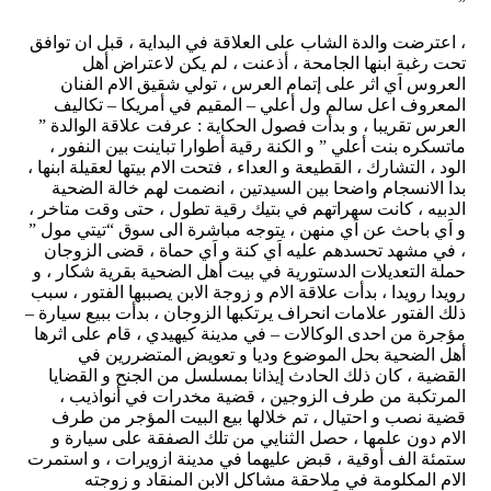
”
، اعترضت والدة الشاب على العلاقة في البداية ، قبل ان توافق
تحت رغبة ابنها الجامحة ، أذعنت ، لم يكن لاعتراض أهل
العروس اَي اثر على إتمام العرس ، تولي شقيق الام الفنان
المعروف اعل سالم ول أعلي – المقيم في أمريكا – تكاليف
العرس تقريبا ، و بدأت فصول الحكاية : عرفت علاقة الوالدة ”
ماتسكره بنت أعلي ” و الكنة رقية أطوارا تباينت بين النفور ،
الود ، التشارك ، القطيعة و العداء ، فتحت الام بيتها لعقيلة ابنها ،
بدا الانسجام واضحا بين السيدتين ، انضمت لهم خالة الضحية
الدبيه ، كانت سهراتهم في بتيك رقية تطول ، حتى وقت متاخر ،
و اَي باحث عن اَي منهن ، يتوجه مباشرة الى سوق “تيتي مول ”
، في مشهد تحسدهم عليه اَي كنة و اَي حماة ، قضى الزوجان
حملة التعديلات الدستورية في بيت أهل الضحية بقرية شكار ، و
رويدا رويدا ، بدأت علاقة الام و زوجة الابن يصببها الفتور ، سبب
ذلك الفتور علامات انحراف يرتكبها الزوجان ، بدأت ببيع سيارة –
مؤجرة من احدى الوكالات – في مدينة كيهيدي ، قام على اثرها
أهل الضحية بحل الموضوع وديا و تعويض المتضررين في
القضية ، كان ذلك الحادث إيذانا بمسلسل من الجنح و القضايا
المرتكبة من طرف الزوجين ، قضية مخدرات في أنواذيب ،
قضية نصب و احتيال ، تم خلالها بيع البيت المؤجر من طرف
الام دون علمها ، حصل الثنايي من تلك الصفقة على سيارة و
ستمئة الف أوقية ، قبض عليهما في مدينة ازويرات ، و استمرت
الام المكلومة في ملاحقة مشاكل الابن المنقاد و زوجته