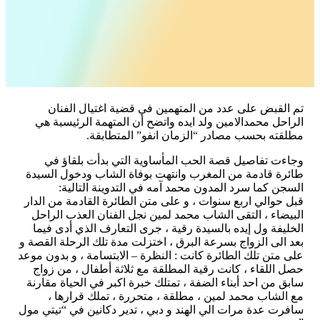
تم القبض على عدد من المتهمين في قضية اغتيال الفنان
الراحل محمدالامين ولد ايده واتضح أن المتهمة الرئيسبة هي
مطلقته بحسب مصادر “الزمان انفو” المتطابقة.
وجاءت تفاصيل قصة الحب المأساوية التي بدأت بلقاؤ في
طائرة قادمة من المغرب وانتهت بوفاة الشاب ودخول السيدة
السجن كما سرد المدون محمد آمه في التدوينة التالية:
قبل حوالي اربع سنوات ، و على متن الطائرة القادمة من الدار
البيضاء ، التقى الشاب محمد لمين نجل الفنان العذب الراحل
الخليفة ول إيده بالسيدة رقية ، جرى التعارف الذي أدى فيما
بعد الى الزواج بسرعة البرق ، اختزلت مدة تلك الرحلة القصة و
على متن تلك الطائرة كانت : النظرة – الابتسامة ، و بدون موعد
حصل اللقاء ، كانت رقية المطلقة مع ثلاثة أطفال ، من زواج
سابق من احد أبناء الضفة ، تمتلك خبرة اكبر في الحياة مقارنة
مع الشاب محمد لمين ، مطلقة ، متحررة ، تملك قرارها ،
سافرت عدة مرات الي الهند و دبي ، تدير دكانين في “تيتي مول