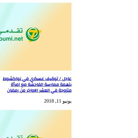
عاجل / توقيف عسكري في نواكشوط
بتهمة ممارسة الفاحشة مع امرأة
متزوجة في العشر الاواخر من رمضان
يونيو 11, 2018