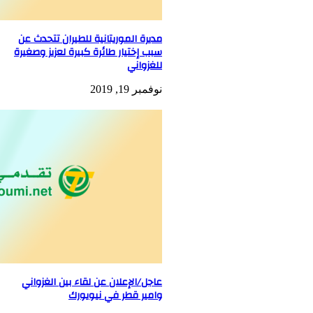
مديرة الموريتانية للطيران تتحدث عن
سبب إختيار طائرة كبيرة لعزيز وصغيرة
للغزواني
نوفمبر 19, 2019
عاجل/الإعلان عن لقاء بين الغزواني
وامير قطر في نيويورك