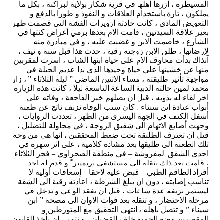
المسيطرة ، ازرها اَهلها في قرية شكار بولاية لبراكنة ، بكل ما
يملكون ، تارة باستخدام العلاقات و النفوذ و طورا بالدفع و
التعويض المادي ، كانت حادثة ازويرات القشة التي قصمت ظهر
بعير علاقة السيدتين ، قامت الام بعدها برمي أغراض كنتها في
الشارع ، خاصمت الابن و غضبت عليه ، و في مبادرة منه
لإرضائها ، طلق الابن زوجته رقية ، حدث هذا قبل سنة و نيف ،
آنذاك بدأت مخاوف الام على حياة ابنها الشاب ، اسرت لمقربين
منها عن خشيتها على حياة وحيدها الذي بدا عديم الحيلة في
مواجهة تأثير طليقته ، مساء الاثنين الماضي ” ليلة الثلاثاء ” ، زار
محمد لمين خالته الدبية الساعة التاسعة ليلا ، كانت هذه الزيارة
اخر لقاء له بذويه ، قبل ان يصلهم خبر الفاجعة ، وفاته على
أبواب عيادة ابن سيناء ، كان سبب الوفاة نزيف ناتج عن طعنة
أسفل الكتف في الجهة اليسرى من الظهر ، تعددت الروايات ،
وجهت أصابع الاتهام الى شقيق الزوجة ، في محاولة للتضليل ،
قبل ان تعترف الطليقة تحت ضغط المحققين ، انها هي من وجه
تلك الطعنة الى طليقها بعد مشادة كلامية ، على اثر سهرة في
احدى الشقق المفروشة – في منطقة الصحراوي – فجر الثلاثاء
، قامت بعد ذلك بنقله الى مستشفى بريميير ً و قدم له احد
أفراد الطاقم الطبي – قبض عليه لاحقا – إسعافات أولية لا
تناسب إصابته ، دون ان يبلغ الشرطة ، اعادته رقية الى الشقة
ليستمر نزيفه عدة ساعات ، قبل ان يفقد الوعي و يدخل في
مرحلة الاحتضار ، و تنقله بعد فوات الاوان الى مصحة ” ابن
سيناء ” و تتصل باهله ، انتهى التحقيق مع المتورطين و
المقصرين وضع الجميع خلف القضبان ، و نتمنى ان يأخذ القانون