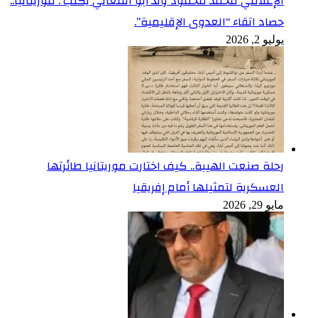
الإعلامي محمد محمود ولد أبو المعالي يكتب : موريتانيا..
حصاد اتقاء “العدوى الإقليمية”.
يوليو 2, 2026
رحلة صنعت الهيبة.. كيف اختارت موريتانيا طائرتها
العسكرية لتمثيلها أمام إفريقيا
مايو 29, 2026