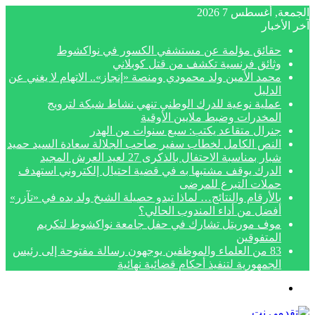
الجمعة, أغسطس 7 2026
آخر الأخبار
حقائق مؤلمة عن مستشفي الكسور في نواكشوط
وثائق فرنسية تكشف من قتل كوبلاني
محمد الأمين ولد محمودي ومنصة «إنجاز».. الاتهام لا يغني عن
الدليل
عملية نوعية للدرك الوطني تنهي نشاط شبكة لترويج
المخدرات وضبط ملايين الأوقية
جنرال متقاعد يكتب: سبع سنوات من الهدر
النص الكامل لخطاب سفير صاحب الجلالة سعادة السيد حميد
شبار بمناسبة الاحتفال بالذكرى 27 لعيد العرش المجيد
الدرك يوقف مشتبها به في قضية احتيال إلكتروني استهدف
حملات التبرع للمرضى
بالأرقام والنتائج… لماذا تبدو حصيلة الشيخ ولد بده في «تآزر»
أفضل من أداء المندوب الحالي؟
موف موريتل تشارك في حفل جامعة نواكشوط لتكريم
المتفوقين
83 من العلماء والموظفين يوجهون رسالة مفتوحة إلى رئيس
الجمهورية لتنفيذ أحكام قضائية نهائية
القائمة