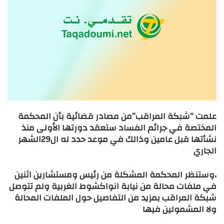
علمت “شبكة المراقب”من مصادر قضائية بأن المحكمة
المختصة في جرائم الفساد ستعقد دورتها الأولى منذ
نشأتها قبل عامين وذالك في موعد حدد له ال29الشهر
الجاري
،وستنظر المحكمة المشكلة من رئيس ومستشارين اثنين
في ملفات محالة من نيابة انواكشوط الغربية ولم تتوصل
شبكة المراقب بمزيد من التفاصيل حول الملفات المحالة
ولا المشمولين فيها