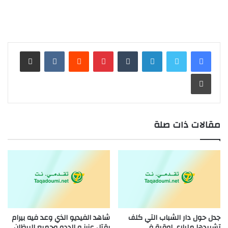
لينكدإن
بينتيريست
مشاركة عبر البريد
طباعة
مقالات ذات صلة
جدل حول دار الشباب التي كلف
شاهد الفيديو الذي وعد فيه بيرام
تشييدها ملياري اوقية في
بقتل عزيز و الددو وجميع البيظان