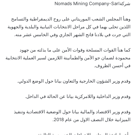
شركةNomads Mining Company-Sarl
وهنأ المجلس الشعب الموريتاني على روح الديمقراطية والتسامح
اللذين تحلى بهما في كل مراحل الانتخابات النيابية والبلدية والجهوية
التي جرت في بلادنا فاتح الشهر الجاري وفي الخامس عشر منه.
كما هنأ القوات المسلحة وقوات الأمن على ما بذلته من جهود
محمودة لضمان جو الأمن والطمأنينة اللازمين لسير العملية الانتخابية
في أحسن الظروف.
وقدم وزير الشؤون الخارجية والتعاون بيانا حول الوضع الدولي.
وقدم وزير الداخلية واللامركزية بيانا عن الحالة في الداخل.
وقدم وزير الاقتصاد والمالية بيانا حول الوضعية الاقتصادية وتنفيذ
الميزانية خلال النصف الاول من عام 2018.
وأخيرا، اتخذ المجلس الإجراءات الخصوصية التالية: