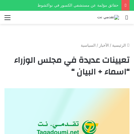
حقائق مؤلمة عن مستشفي الكسور في نواكشوط
بحث
الق
عن
الرئيسية
/
الأخبار
/
السياسية
تعيينات عديدة في مجلس الوزراء
“اسماء + البيان “