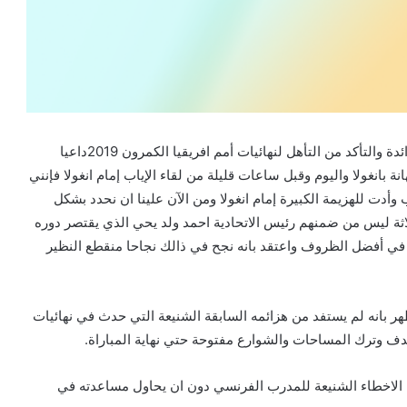
بعد الفوز علي بركينا فاسو كتبت محذرا من مغبة الفرحة الزائدة والتأكد من التأهل لنهائيات أمم افريقيا الكمرون 2019داعيا
بانغولا واليوم وقبل ساعات قليلة من لقاء الإياب إمام انغولا فإنني
وأدت للهزيمة الكبيرة إمام انغولا ومن الآن علينا ان نحدد بشكل
ثة ليس من ضمنهم رئيس الاتحادية احمد ولد يحي الذي يقتصر دوره
ن في أفضل الظروف واعتقد بانه نجح في ذالك نجاحا منقطع النظير
هر بانه لم يستفد من هزائمه السابقة الشنيعة التي حدث في نهائيات
ف وترك المساحات والشوارع مفتوحة حتي نهاية المباراة.
الاخطاء الشنيعة للمدرب الفرنسي دون ان يحاول مساعدته في