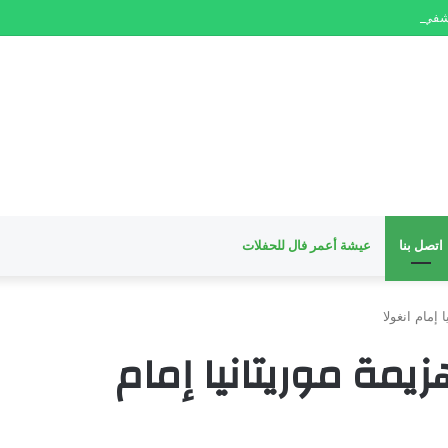
شفي الكسور في نواكشوط
اتصل بنا
عيشة أعمر فال للحفلات
إمام انغولا
مة موريتانيا إمام