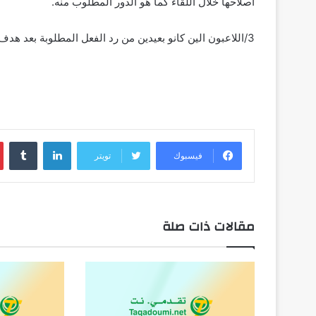
اصلاحها خلال اللقاء كما هو الدور المطلوب منه.
3/اللاعبون الين كانو بعيدين من رد الفعل المطلوبة بعد هدف التعادل واستسلمو تماما للهزيمة قبل حدوثها بوقت طويل
لينكدإن
فيسبوك
تويتر
مقالات ذات صلة