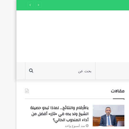
بحث
عن
مقالات
بالأرقام والنتائج… لماذا تبدو حصيلة
الشيخ ولد بده في «تآزر» أفضل من
أداء المندوب الحالي؟
منذ أسبوع واحد