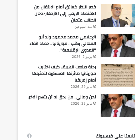
قصر النظر كعائق أمام الانتقال من
الاقتصاد الريعي إلى الازدهار/دحان
الطالب عثمان
منذ أسبوعين
الإعلامي محمد محمود ولد أبو
المعالي يكتب : موريتانيا.. حصاد اتقاء
“العدوى الإقليمية”.
يوليو 2, 2026
رحلة صنعت الهيبة.. كيف اختارت
موريتانيا طائرتها العسكرية لتمثيلها
أمام إفريقيا
مايو 29, 2026
نحن ومالي.. من يحق له أن يتهم الآخر.
مايو 22, 2026
تابعنا على فيسبوك