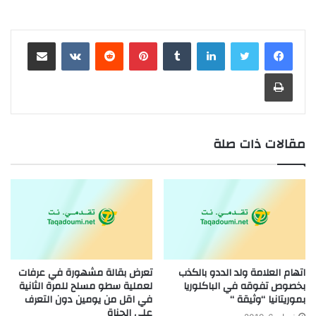
لينكدإن
بينتيريست
مشاركة عبر البريد
طباعة
مقالات ذات صلة
اتهام العلامة ولد الددو بالكذب
تعرض بقالة مشهورة في عرفات
بخصوص تفوقه في الباكلوريا
لعملية سطو مسلح للمرة الثانية
بموريتانيا “وثيقة “
في اقل من يومين دون التعرف
على الجناة