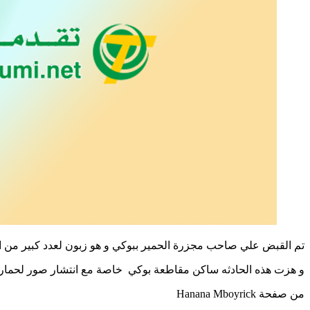
تم القبض علي صاحب مجزرة الحمير ببوكي و هو زبون لعدد كبير من ا
و هزت هذه الحادثه ساكن مقاطعة بوكي خاصة مع انتشار صور لحمار كا
من صفحة Hanana Mboyrick