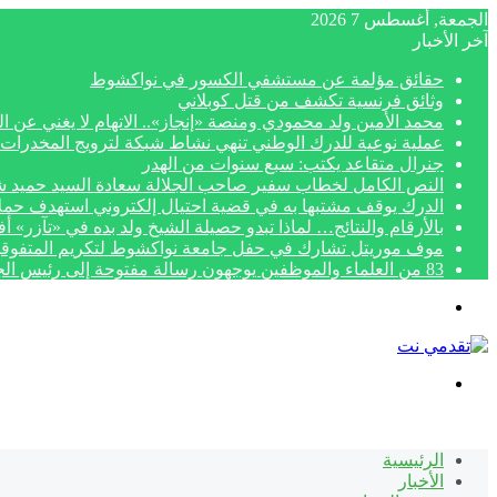
الجمعة, أغسطس 7 2026
آخر الأخبار
حقائق مؤلمة عن مستشفي الكسور في نواكشوط
وثائق فرنسية تكشف من قتل كوبلاني
محمد الأمين ولد محمودي ومنصة «إنجاز».. الاتهام لا يغني عن ال
عملية نوعية للدرك الوطني تنهي نشاط شبكة لترويج المخدرات 
جنرال متقاعد يكتب: سبع سنوات من الهدر
النص الكامل لخطاب سفير صاحب الجلالة سعادة السيد حميد شبار بمناسبة الاح
الدرك يوقف مشتبها به في قضية احتيال إلكتروني استهدف حمل
بالأرقام والنتائج… لماذا تبدو حصيلة الشيخ ولد بده في «تآزر» 
موف موريتل تشارك في حفل جامعة نواكشوط لتكريم المتفوق
83 من العلماء والموظفين يوجهون رسالة مفتوحة إلى رئيس الجمهورية لتنفيذ أحكام قضائية نهائية
القائمة
بحث
عن
الرئيسية
الأخبار