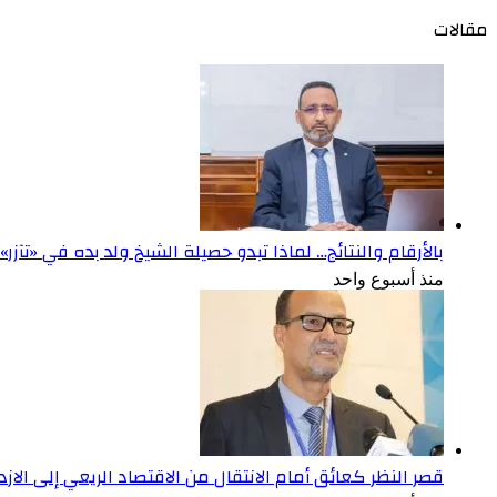
مقالات
بالأرقام والنتائج… لماذا تبدو حصيلة الشيخ ولد بده في «تآزر
منذ أسبوع واحد
قصر النظر كعائق أمام الانتقال من الاقتصاد الريعي إلى الاز