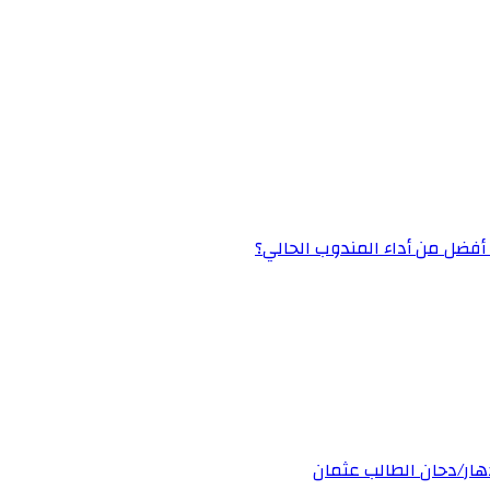
» أفضل من أداء المندوب الحالي؟
دهار/دحان الطالب عثمان