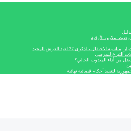
دليل
وضبط ملايين الأوقية
تفال بالذكرى 27 لعيد العرش المجيد
ات التبرع للمرضى
أفضل من أداء المندوب الحالي؟
ين